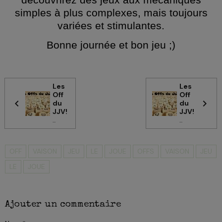
découvrirez des jeux aux mécaniques
simples à plus complexes, mais toujours
variées et stimulantes.
Bonne journée et bon jeu ;)
Les
Les
Off
Off
du
du
JJV!
JJV!
...
...
OFF
VAISON
JEU
LE
JOUE
OFFS
VAISON
JEU
LE
JOUE
Ajouter un commentaire