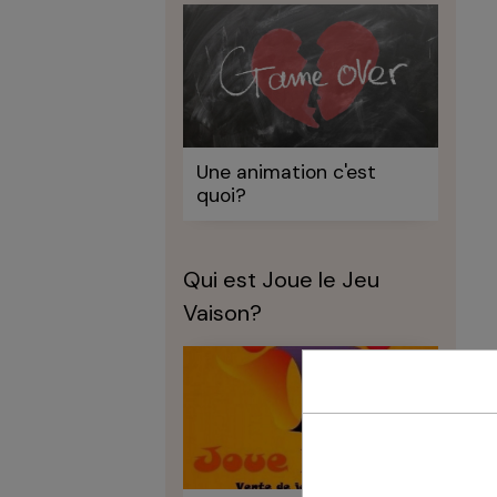
Une animation c'est
quoi?
Qui est Joue le Jeu
Vaison?