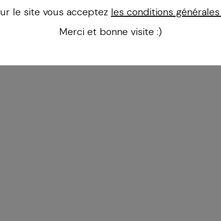
sur le site vous acceptez
les conditions générales 
Merci et bonne visite :)