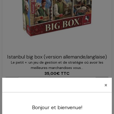
Istanbul big box (version allemande/anglaise)
Le petit +: un jeu de gestion et de stratégie où avoir les
meilleures marchandises vous...
35,00€
TTC
×
AJOUTER AU PANIER
Bonjour et bienvenue!