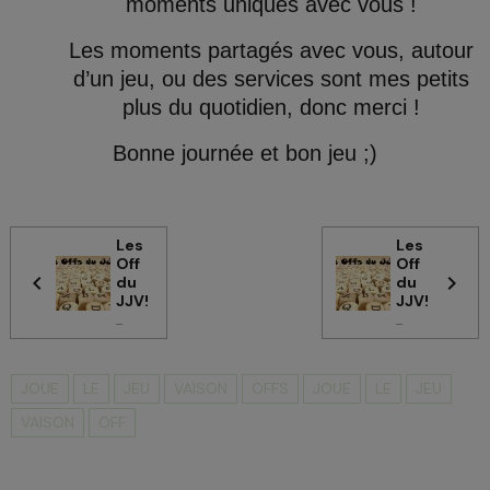
moments uniques avec vous !
Les moments partagés avec vous, autour
d’un jeu, ou des services sont mes petits
plus du quotidien, donc merci !
Bonne journée et bon jeu ;)
Les
Les
Off
Off
du
du
JJV!
JJV!
...
...
JOUE
LE
JEU
VAISON
OFFS
JOUE
LE
JEU
VAISON
OFF