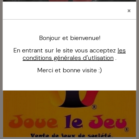
×
Une animation c'est quoi?
Bonjour et bienvenue!
En entrant sur le site vous acceptez
les
Qui est Joue le Jeu Vaison?
conditions générales d'utlisation
.
Merci et bonne visite :)