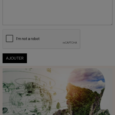
AJOUTER