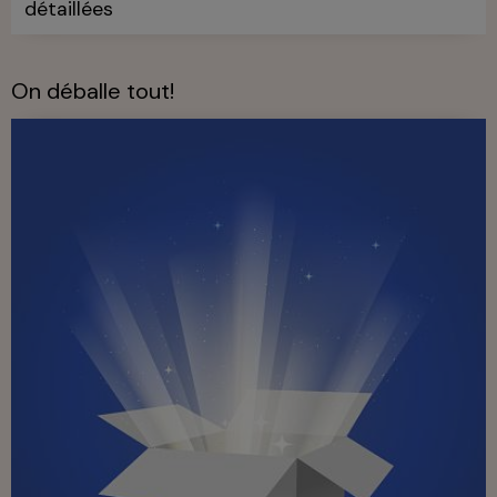
détaillées
On déballe tout!