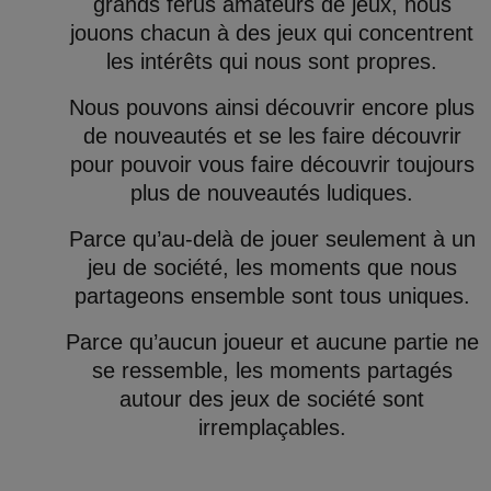
grands férus amateurs de jeux, nous
jouons chacun à des jeux qui concentrent
les intérêts qui nous sont propres.
Nous pouvons ainsi découvrir encore plus
de nouveautés et se les faire découvrir
pour pouvoir vous faire découvrir toujours
plus de nouveautés ludiques.
Parce qu’au-delà de jouer seulement à un
jeu de société, les moments que nous
partageons ensemble sont tous uniques.
Parce qu’aucun joueur et aucune partie ne
se ressemble, les moments partagés
autour des jeux de société sont
irremplaçables.