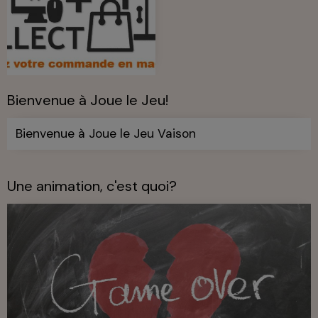
Bienvenue à Joue le Jeu!
Bienvenue à Joue le Jeu Vaison
Une animation, c'est quoi?