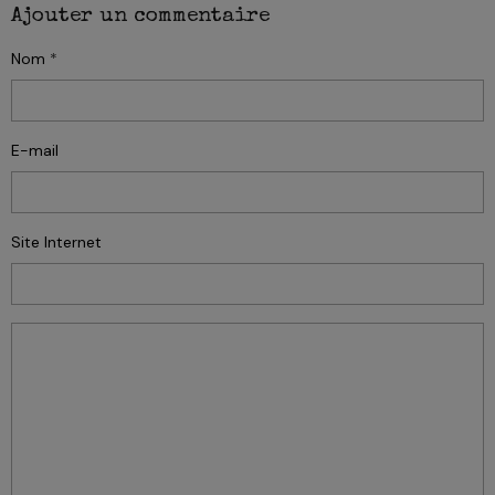
Ajouter un commentaire
Nom
E-mail
Site Internet