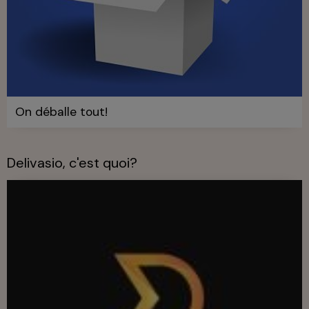
On déballe tout!
Delivasio, c'est quoi?