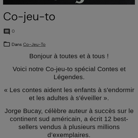
Co-jeu-to
0
Dans
Co-Jeu-To
Bonjour à toutes et à tous !
Voici notre Co-jeu-to spécial Contes et
Légendes.
« Les contes aident les enfants à s'endormir
et les adultes à s'éveiller ».
Jorge Bucay, célèbre auteur à succès sur le
continent sud américain, a écrit 12 best-
sellers vendus à plusieurs millions
d’exemplaires.