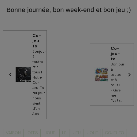
Bonne journée, bon week-end et bon jeu ;)
Co-
jeu-
to
Co-
Bonjour
jeu-
à
to
toutes
Bonjour
et à
à
tous !
toutes
Notre
et à
Co-
tous !
Jeu-To
« Give
du jour
me
nous
five ! »...
vient
d’un
&ea...
VAISON
OFFS
JOUE
LE
JEU
JOUE
COJEUTO