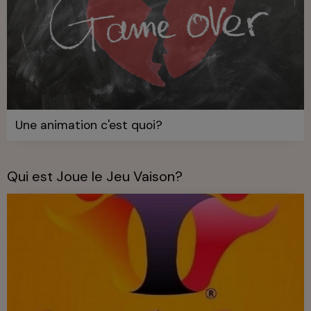
Une animation c'est quoi?
Qui est Joue le Jeu Vaison?