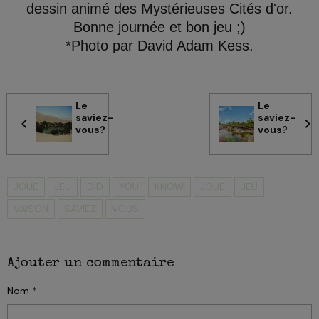
dessin animé des Mystérieuses Cités d'or.
Bonne journée et bon jeu ;)
*Photo par David Adam Kess.
Le
Le
saviez-
saviez-
vous?
vous?
...
...
JOUE
JEU
DID
YOU
KNOW
JOUE
JEU
VAISON
SAVIEZ
VOUS
Ajouter un commentaire
Nom