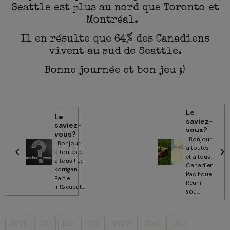
Seattle est plus au nord que Toronto et
Montréal.
Il en résulte que 64% des Canadiens
vivent au sud de Seattle.
Bonne journée et bon jeu ;)
Le
Le
saviez-
saviez-
vous?
vous?
Bonjour
Bonjour
à toutes
à toutes et
et à tous !
à tous ! Le
Canadien
korrigan
Pacifique
Partie
Réuni
int&eacut...
sou...
JOUE
JEU
DID
YOU
KNOW
JOUE
JEU