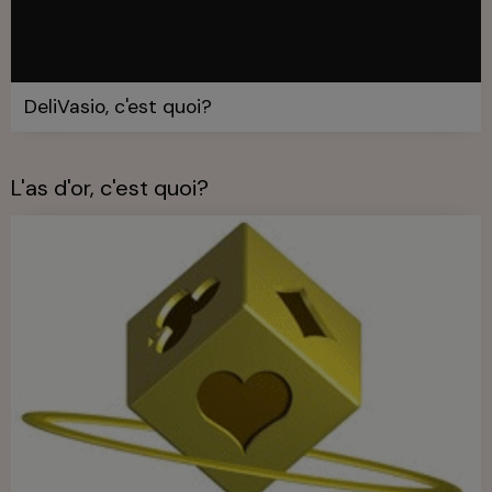
DeliVasio, c'est quoi?
L'as d'or, c'est quoi?