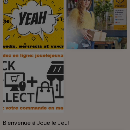
Bienvenue à Joue le Jeu!