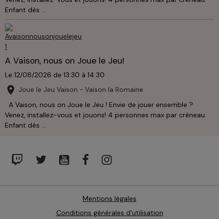
Enfant dès ...
A Vaison, nous on Joue le Jeu!
Le 12/08/2026
de 13:30
à 14:30
Joue le Jeu Vaison - Vaison la Romaine
A Vaison, nous on Joue le Jeu ! Envie de jouer ensemble ?
Venez, installez-vous et jouons! 4 personnes max par créneau.
Enfant dès ...
Mentions légales
Conditions générales d'utilisation