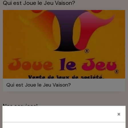
Qui est Joue le Jeu Vaison?
Qui est Joue le Jeu Vaison?
Nos services!
×
Les services que nous proposons!