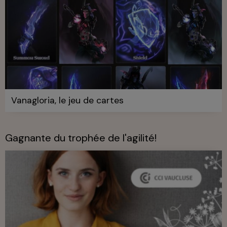
Vanagloria, le jeu de cartes
Gagnante du trophée de l'agilité!