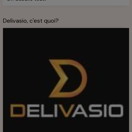
Delivasio, c'est quoi?