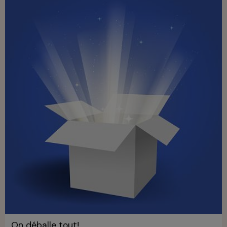
On déballe tout!