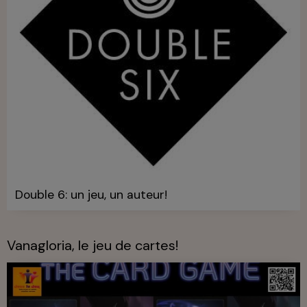
Double 6: un jeu, un auteur!
Vanagloria, le jeu de cartes!