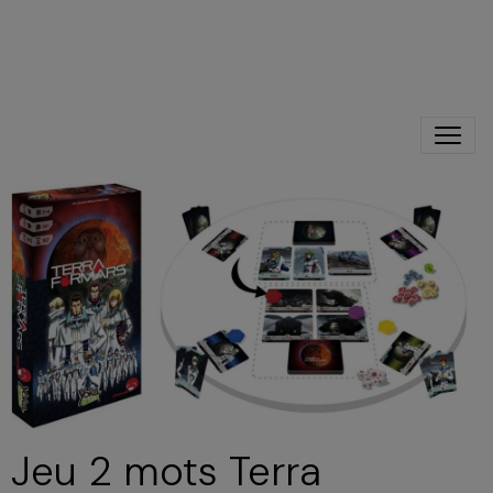
Jeu 2 mots Terra