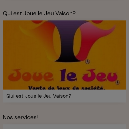
Qui est Joue le Jeu Vaison?
Qui est Joue le Jeu Vaison?
Nos services!