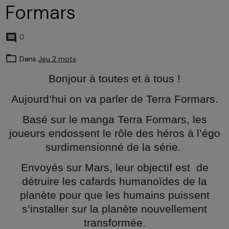
Formars
0
Dans
Jeu 2 mots
Bonjour à toutes et à tous !
Aujourd’hui on va parler de Terra Formars.
Basé sur le manga Terra Formars, les
joueurs endossent le rôle des héros à l’égo
surdimensionné de la série.
Envoyés sur Mars, leur objectif est de
détruire les cafards humanoïdes de la
planète pour que les humains puissent
s’installer sur la planète nouvellement
transformée.