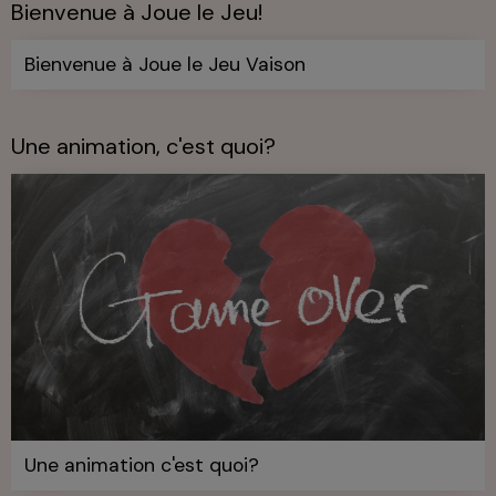
Bienvenue à Joue le Jeu!
Bienvenue à Joue le Jeu Vaison
Une animation, c'est quoi?
Une animation c'est quoi?