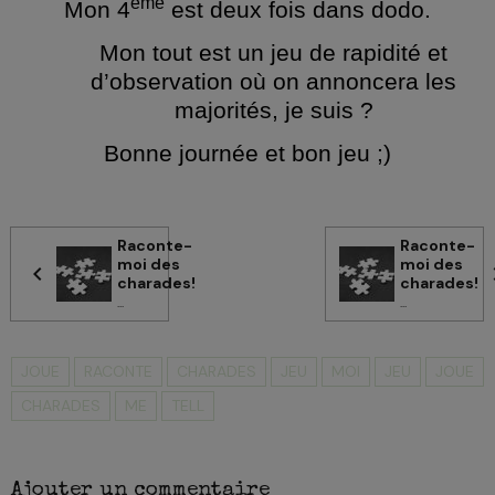
ème
Mon 4
est deux fois dans dodo.
Mon tout est un jeu de rapidité et
d’observation où on annoncera les
majorités, je suis ?
Bonne journée et bon jeu ;)
Raconte-
Raconte-
moi des
moi des
charades!
charades!
...
...
JOUE
RACONTE
CHARADES
JEU
MOI
JEU
JOUE
CHARADES
ME
TELL
Ajouter un commentaire