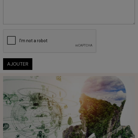
AJOUTER