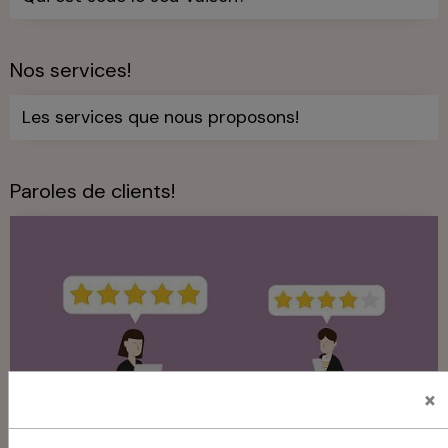
Nos services!
Les services que nous proposons!
Paroles de clients!
×