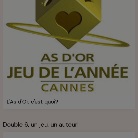
L'As d'Or, c'est quoi?
Double 6, un jeu, un auteur!