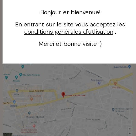
Bonjour et bienvenue!
En entrant sur le site vous acceptez
les
Paroles de clients!
conditions générales d'utlisation
.
Merci et bonne visite :)
Où trouver Joue le Jeu!