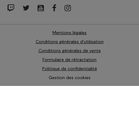
Mentions légales
Conditions générales d'utilisation
Conditions générales de vente
Formulaire de rétractation
Politique de confidentialité
Gestion des cookies