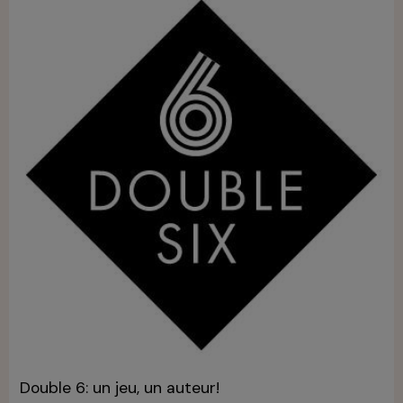
Double 6: un jeu, un auteur!