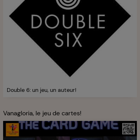
Double 6: un jeu, un auteur!
Vanagloria, le jeu de cartes!