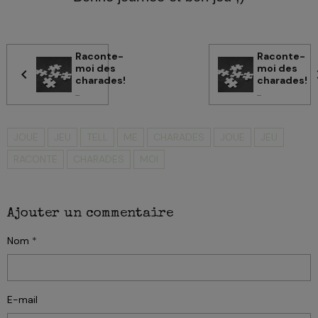
Raconte-
Raconte-
moi des
moi des
charades!
charades!
...
...
JOUE
JEU
TELL
ME
CHARADES
JOUE
JEU
RACONTE
CHARADES
MOI
Ajouter un commentaire
Nom
E-mail