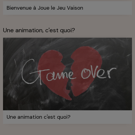
Bienvenue à Joue le Jeu Vaison
Une animation, c'est quoi?
Une animation c'est quoi?