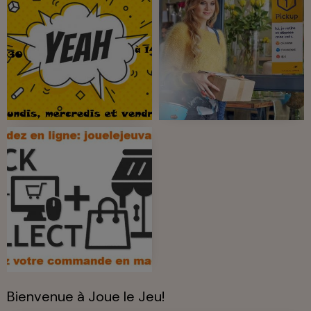
Bienvenue à Joue le Jeu!