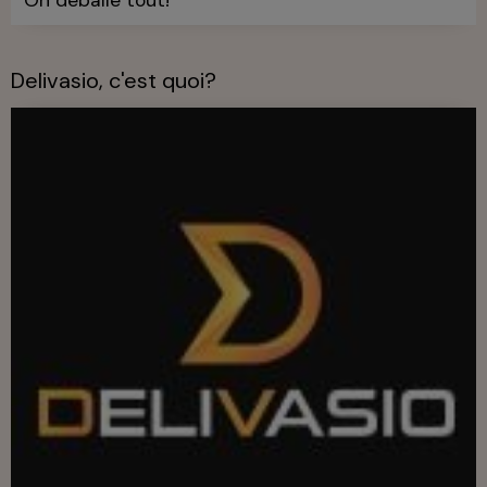
On déballe tout!
Delivasio, c'est quoi?