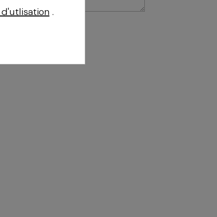
d'utlisation
.