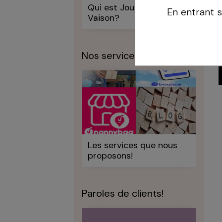
Qui est Joue le Jeu
En entrant 
Vaison?
Nos services!
Les services que nous
proposons!
Paroles de clients!