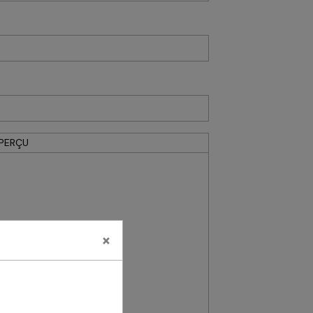
PERÇU
×