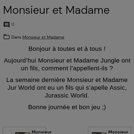
Monsieur et Madame
0
Dans
Monsieur et Madame
Bonjour à toutes et à tous !
Aujourd’hui Monsieur et Madame Jungle ont
un fils, comment l’appellent-ils ?
La semaine dernière Monsieur et Madame
Jur World ont eu un fils qui s’apelle Assic,
Jurassic World.
Bonne journée et bon jeu ;)
Monsieur
Monsieur