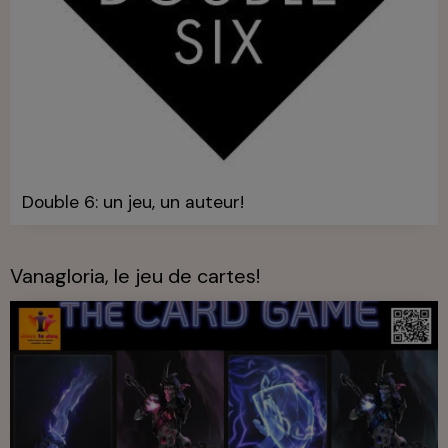
Double 6: un jeu, un auteur!
Vanagloria, le jeu de cartes!