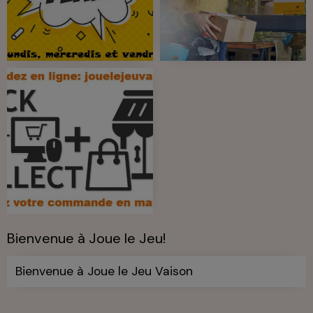
Bienvenue à Joue le Jeu!
Bienvenue à Joue le Jeu Vaison