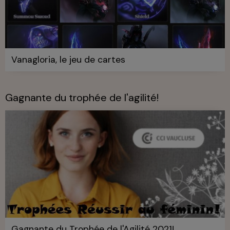
Vanagloria, le jeu de cartes
Gagnante du trophée de l'agilité!
Gagnante du Trophée de l'Agilité 2021!