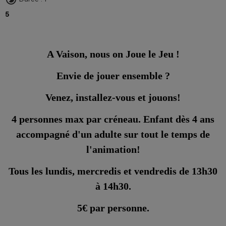
5
A Vaison, nous on Joue le Jeu !
Envie de jouer ensemble ?
Venez, installez-vous et jouons!
4 personnes max par créneau. Enfant dès 4 ans
accompagné d'un adulte sur tout le temps de
l'animation!
Tous les lundis, mercredis et vendredis de 13h30
à 14h30.
5€ par personne.