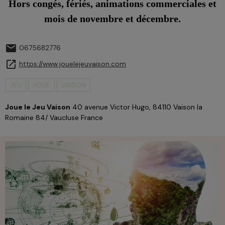
Hors congés, fériés, animations commerciales et
mois de novembre et décembre.
0675682776
https://www.jouelejeuvaison.com
JEU
JOUE
VAISON
Joue le Jeu Vaison
40 avenue Victor Hugo, 84110 Vaison la
Romaine 84/ Vaucluse France