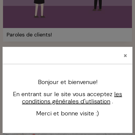
Paroles de clients!
×
Où trouver Joue le Jeu!
Bonjour et bienvenue!
En entrant sur le site vous acceptez
les
conditions générales d'utlisation
.
Merci et bonne visite :)