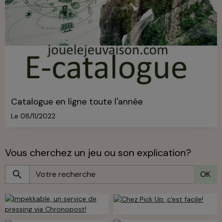
Catalogue en ligne toute l'année
Le 08/11/2022
Vous cherchez un jeu ou son explication?
OK