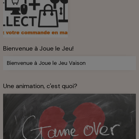
Bienvenue à Joue le Jeu!
Bienvenue à Joue le Jeu Vaison
Une animation, c'est quoi?