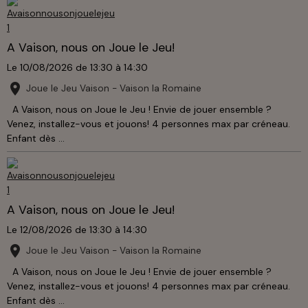
A Vaison, nous on Joue le Jeu!
Le 10/08/2026
de 13:30
à 14:30
Joue le Jeu Vaison - Vaison la Romaine
A Vaison, nous on Joue le Jeu ! Envie de jouer ensemble ?
Venez, installez-vous et jouons! 4 personnes max par créneau.
Enfant dès ...
A Vaison, nous on Joue le Jeu!
Le 12/08/2026
de 13:30
à 14:30
Joue le Jeu Vaison - Vaison la Romaine
A Vaison, nous on Joue le Jeu ! Envie de jouer ensemble ?
Venez, installez-vous et jouons! 4 personnes max par créneau.
Enfant dès ...