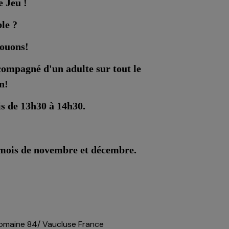
e Jeu !
le ?
jouons!
compagné d'un adulte sur tout le
n!
is de 13h30 à 14h30.
 mois de novembre et décembre.
Romaine 84/ Vaucluse France