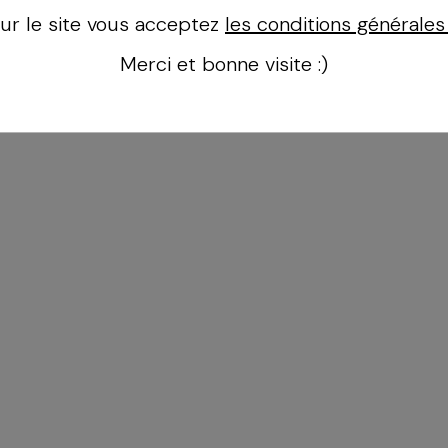
sur le site vous acceptez
les conditions générales 
Merci et bonne visite :)