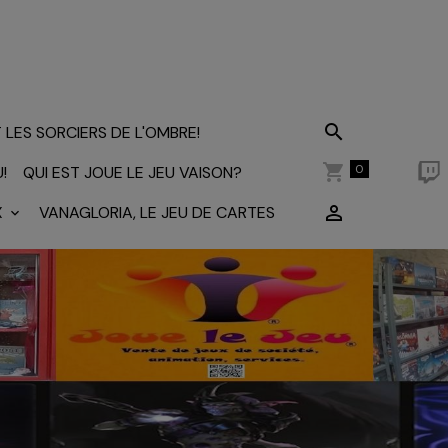
 LES SORCIERS DE L'OMBRE!
0
!
QUI EST JOUE LE JEU VAISON?
X
VANAGLORIA, LE JEU DE CARTES