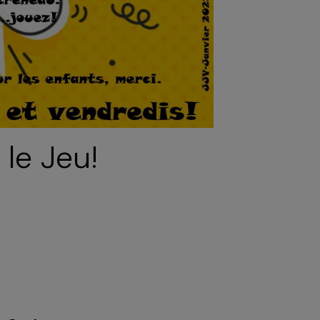
le Jeu!