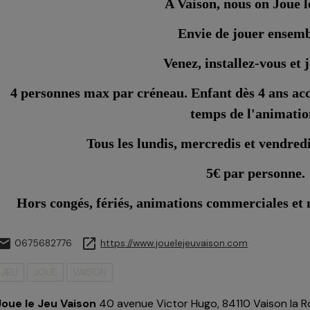
A Vaison, nous on Joue l
Envie de jouer ensemb
Venez, installez-vous et 
4 personnes max par créneau. Enfant dès 4 ans ac
temps de l'animatio
Tous les lundis, mercredis et vendred
5€ par personne.
Hors congés, fériés, animations commerciales et
0675682776
https://www.jouelejeuvaison.com
JEU
JOUE
VAISON
Joue le Jeu Vaison
40 avenue Victor Hugo, 84110 Vaison la 